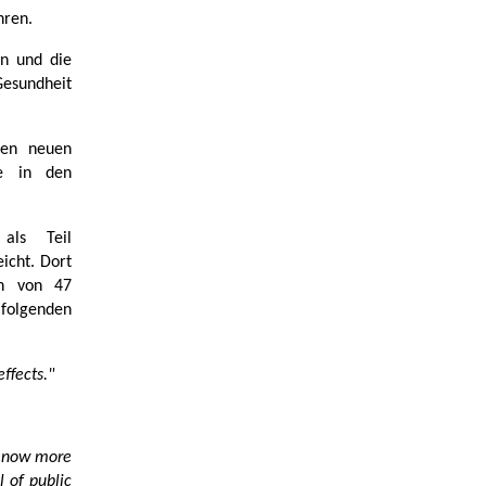
hren.
en und die
 Gesundheit
ten neuen
ie in den
als Teil
icht. Dort
en von 47
folgenden
ffects."
 – now more
l of public