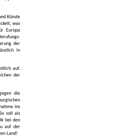
und Künste
ckelt, was
ür Europa
Berufungs-
ierung der
änzlich in
tlich auf.
eichen der
gegen die
urgischen
fnahme ins
o soll als
ik bei den
au auf der
zen Land!