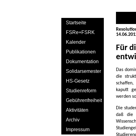
Startseite
Resolutio
FSRe+FSRK
14.06.201
Kalender
Für d
Publikationen
entwi
Dokumentation
Das domin
Solidarsemester
die struk
HS-Gesetz
schaffen,
kaputt ge
Studienreform
werden sol
Gebührenfreiheit
Die stude
Aktivitäten
daß die 
Archiv
Wissensc
Studien
Impressum
Studiere