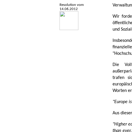
Resolution vom
Verwaltun
14.06.2012
Wir forde
öffentlich
und Sozial
Insbeson
finanzie
"Hochschu
Die Vol
außerparl
trafen s
europäis
Worten er
"Europe is
Aus dieser
"Higher ed
than ever.