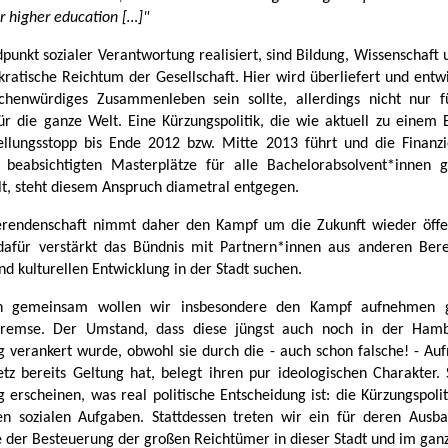
r higher education […]"
punkt sozialer Verantwortung realisiert, sind Bildung, Wissenschaft 
ratische Reichtum der Gesellschaft. Hier wird überliefert und entwi
chenwürdiges Zusammenleben sein sollte, allerdings nicht nur f
ür die ganze Welt. Eine Kürzungspolitik, die wie aktuell zu einem 
ellungsstopp bis Ende 2012 bzw. Mitte 2013 führt und die Finanz
h beabsichtigten Masterplätze für alle Bachelorabsolvent*innen g
llt, steht diesem Anspruch diametral entgegen.
erendenschaft nimmt daher den Kampf um die Zukunft wieder öffen
dafür verstärkt das Bündnis mit Partnern*innen aus anderen Ber
nd kulturellen Entwicklung in der Stadt suchen.
n gemeinsam wollen wir insbesondere den Kampf aufnehmen 
bremse. Der Umstand, dass diese jüngst auch noch in der Hamb
g verankert wurde, obwohl sie durch die - auch schon falsche! - Au
tz bereits Geltung hat, belegt ihren pur ideologischen Charakter. S
 erscheinen, was real politische Entscheidung ist: die Kürzungspolit
hen sozialen Aufgaben. Stattdessen treten wir ein für deren Ausb
 der Besteuerung der großen Reichtümer in dieser Stadt und im gan