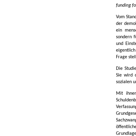
funding fo
Vom Stand
der demok
ein mens
sondern f
und Einst
eigentlic
Frage ste
Die Studi
Sie wird 
sozialen u
Mit ihne
Schulden
Verfassun
Grundgese
Sachzwang
öffentlic
Grundlage