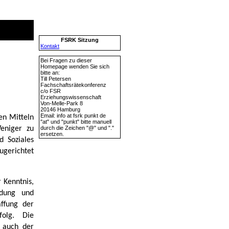
FSRK Sitzung
Kontakt
Bei Fragen zu dieser
Homepage wenden Sie sich
bitte an:
Till Petersen
Fachschaftsrätekonferenz
c/o FSR
Erziehungswissenschaft
Von-Melle-Park 8
20146 Hamburg
Email: info at fsrk punkt de
en Mitteln
"at" und "punkt" bitte manuell
Weniger zu
durch die Zeichen "@" und "."
ersetzen.
d Soziales
ugerichtet
 Kenntnis,
ldung und
ffung der
olg. Die
 auch der