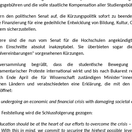
gsgebühren und die volle staatliche Kompensation aller Studiengebü
rn den politischen Senat auf, die Kürzungspolitik sofort zu beend
e Finanzierung für eine gedeihliche Entwicklung von Bildung, Kultur,
em sicherzustellen.
dere sind die nun vom Senat für die Hochschulen angekündig
llen Einschnitte absolut inakzeptabel. Sie überbieten sogar d
lvereinbarungen" vorgesehenen Kürzungen.
lversammlung begrüßt, dass die studentische Bewegung 
amentarischer Proteste international wirkt und bis nach Bukarest re
ich Ende April die für Wissenschaft zuständigen Minister*inn
chen Ländern und verabschiedeten eine Erklärung, die mit den 
öffnet:
 undergoing an economic and financial crisis with damaging societal e
 Feststellung wird die Schlussfolgerung gezogen:
ucation should be at the heart of our efforts to overcome the crisis
 With this in mind, we commit to securing the highest possible leve