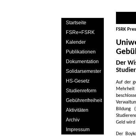
Startseite
FSRK Pres
FSRe+FSRK
Uniwe
Kalender
Gebü
Publikationen
Dokumentation
Der Wi
Studie
Solidarsemester
HS-Gesetz
Auf der g
Mehrheit
Studienreform
beschlos
Gebührenfreiheit
Verwaltu
Bildung (
Aktivitäten
Studierend
Archiv
Geld wird 
Impressum
Der Boyko