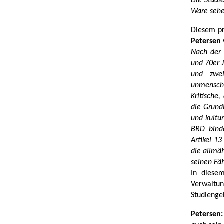
Die Studie
Ware sehe
Diesem pr
Petersen
Nach der
und 70er 
und zwei
unmenschl
Kritische
die Grundl
und kultur
BRD binde
Artikel 1
die allmä
seinen Fä
In diese
Verwaltu
Studienge
Petersen: