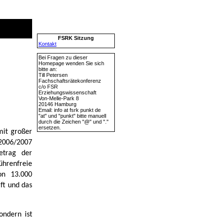
FSRK Sitzung
Kontakt
Bei Fragen zu dieser
Homepage wenden Sie sich
bitte an:
Till Petersen
Fachschaftsrätekonferenz
c/o FSR
Erziehungswissenschaft
Von-Melle-Park 8
20146 Hamburg
Email: info at fsrk punkt de
"at" und "punkt" bitte manuell
durch die Zeichen "@" und "."
ersetzen.
mit großer
2006/2007
etrag der
hrenfreie
on 13.000
aft und das
ondern ist