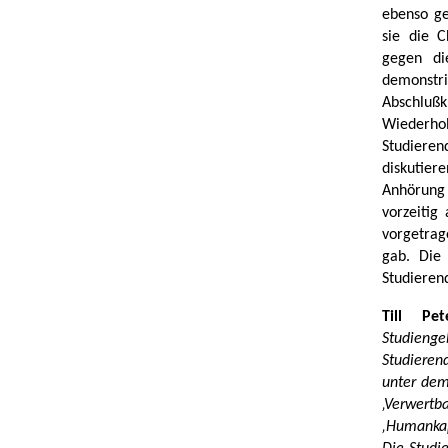
ebenso ge
sie die C
gegen di
demonstr
Abschluß
Wiederhol
Studieren
diskutier
Anhörung
vorzeiti
vorgetrag
gab. Die 
Studieren
Till Pet
Studienge
Studierend
unter dem
‚Verwertb
‚Humankap