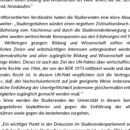
renden sollen Bildung und Wissenschaft als Ware sehen, die sie, sich
nd, hinzukaufen.“
ofitorientierten Verständnis haben die Studierenden eine klare Absag
weiter:
„Studiengebühren würden einen negativen Zivilisationsbruch d
 Befreiung vom Faschismus und durch die Studierendenbewegung d
Jahre wurden weitreichende Konsequenzen aus den Erfahrungen mit 
 Weltkriegen gezogen: Bildung und Wissenschaft sollten n
ichen Zielen und selbstsüchtigen Interessen untergeordnet werd
, demokratische und allen zugängliche Bildung und Wissenschaft sol
age bilden. Dieses ist auch das Ziel des UN-Paktes über wirtschaftlic
elle Rechte von 1966, der von der BDR 1973 ratifiziert wurde und da
ndes Recht ist. In diesem UN-Pakt verpflichten sich die Vertrags
3 c, daß ‚der Hochschulunterricht auf jede geeignete Weise insbeson
hliche Einführung der Unentgeltlichkeit jedermann gleichermaßen en
higkeiten zugänglich gemacht werden muß.’“
m Sinne werden die Studierenden der Universität in diesem Sem
ngsgebühren boykottieren und gegen die Einführung der al
bühren sowie gegen die bestehenden vorgehen.
„Ein wichtiger Punkt in der Diskussion im Studierendenparlament wi