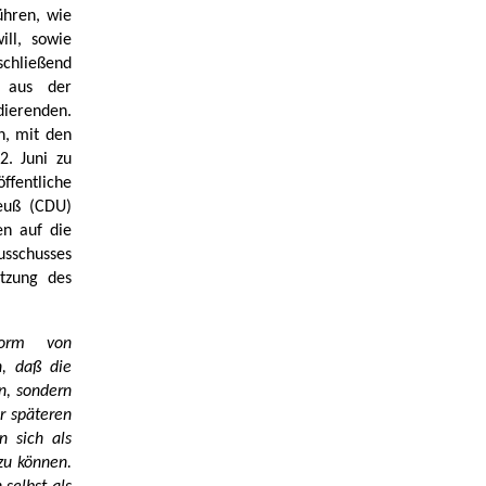
ühren, wie
ill, sowie
chließend
n aus der
ierenden.
n, mit den
2. Juni zu
ffentliche
euß (CDU)
n auf die
usschusses
itzung des
Form von
n, daß die
en, sondern
r späteren
n sich als
zu können.