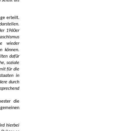
 selbst als
e erteilt.
arstellen.
er 1960er
Faschismus
ie wieder
en können.
lten dafür
he, soziale
mit für die
staaten in
dere durch
tsprechend
ester die
lgemeinen
rd hierbei