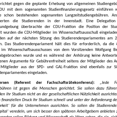
richtet gegen die geplante Erhebung von allgemeinen Studiengeb
DU mit dem sogenannten Studienfinanzierungsgesetz einführen w
e schon bestehenden sogenannten Langzeitstudiengebühren. Ans
ierten die Studierenden in der Innenstadt. Eine Delegatio
kundgebung überbrachte der CDU-Fraktion die Position der Stud
t wurden die CDU-Mitglieder im Wissenschaftsausschuß eingelade
den auf der nächsten Sitzung des Studierendenparlamentes am 2
en. Das Studierendenparlament hält dies für erforderlich, da die ö
 im Wissenschaftsausschusses von dem Vorsitzenden Wolfgang B
g abgebrochen wurde und es während der Anhörung keine Antworte
enen Argumente für Gebührenfreiheit seitens der Mitglieder des A
Mitglieder aus der SPD- und GAL-Fraktion sind ebenfalls zur S
denparlamentes eingeladen.
ersen (Referent der Fachschaftsrätekonferenz):
„Jede 
bühren ist gegen die Menschen gerichtet. Sie sollen dazu führe
en ihr Studium nicht an der gesellschaftlichen Nützlichkeit ausricht
 finanziellen Druck ihr Studium schnell und unter der Anforderung de
arkeit’ für die Unternehmen ausrichten. So sollen die Studierende
ital’ veredeln, um sich besser den späteren Arbeitgebern anbieten 